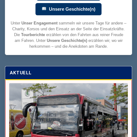
Unsere Geschichte(n)
Unter
Unser Engagement
sammeln wir unsere Tage für andere –
Charity, Korsos und den Einsatz an der Seite der Einsatzkräfte.
Die
Tourberichte
erzählen von den Fahrten aus reiner Freude
am Fahren. Unter
Unsere Geschichte(n)
erzählen wir, wo wir
herkommen – und die Anekdoten am Rande.
AKTUELL