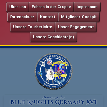
Über uns
Fahren in der Gruppe
Impressum
Datenschutz
Kontakt
Mitglieder-Cockpit
Unsere Tourberichte
Unser Engagement
Unsere Geschichte(n)
Homepage der
Blue Knights Germany XVI