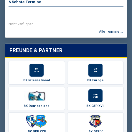
Nächste Termine
Nicht verfügbar.
Alle Termine →
FREUNDE & PARTNER
BK
BK
INTL
EU
BK International
BK Europe
GER
XVII
BK Deutschland
BK GER XVII
BK GER XXII
BK GER V