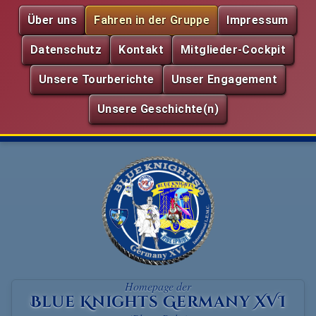
Über uns
Fahren in der Gruppe
Impressum
Datenschutz
Kontakt
Mitglieder-Cockpit
Unsere Tourberichte
Unser Engagement
Unsere Geschichte(n)
Homepage der
Blue Knights Germany XVI