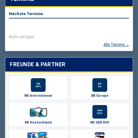
Nächste Termine
Nicht verfügbar.
Alle Termine →
FREUNDE & PARTNER
BK
BK
INTL
EU
BK International
BK Europe
GER
XVII
BK Deutschland
BK GER XVII