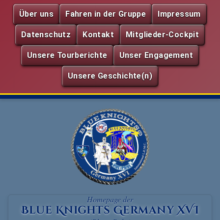
Über uns
Fahren in der Gruppe
Impressum
Datenschutz
Kontakt
Mitglieder-Cockpit
Unsere Tourberichte
Unser Engagement
Unsere Geschichte(n)
Homepage der
Blue Knights Germany XVI