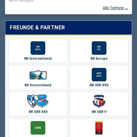
Nicht verfügbar.
Alle Termine →
FREUNDE & PARTNER
BK
BK
INTL
EU
BK International
BK Europe
GER
XVII
BK Deutschland
BK GER XVII
BK GER XXII
BK GER V
CMG