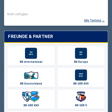
Nicht verfügbar.
Alle Termine →
FREUNDE & PARTNER
BK
BK
INTL
EU
BK International
BK Europe
GER
XVII
BK Deutschland
BK GER XVII
BK GER XXII
BK GER V