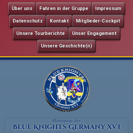
Über uns
Fahren in der Gruppe
Impressum
Datenschutz
Kontakt
Mitglieder-Cockpit
Unsere Tourberichte
Unser Engagement
Unsere Geschichte(n)
Homepage der
Blue Knights Germany XVI