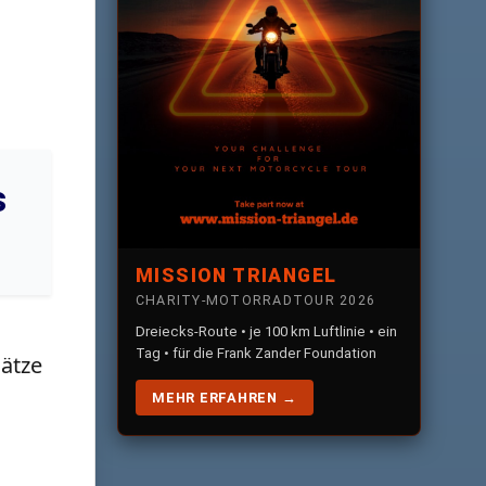
s
MISSION TRIANGEL
CHARITY-MOTORRADTOUR 2026
Dreiecks-Route • je 100 km Luftlinie • ein
Tag • für die Frank Zander Foundation
sätze
MEHR ERFAHREN →