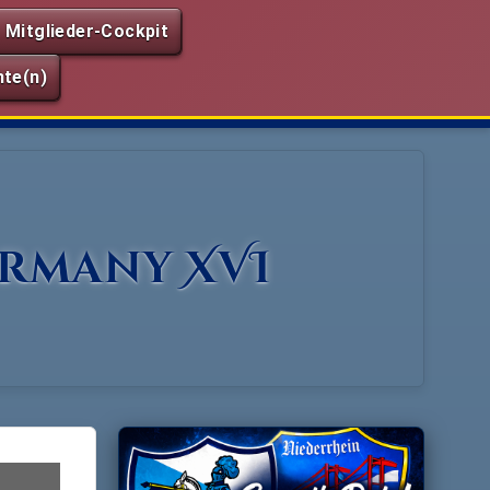
Mitglieder-Cockpit
te(n)
ermany XVI