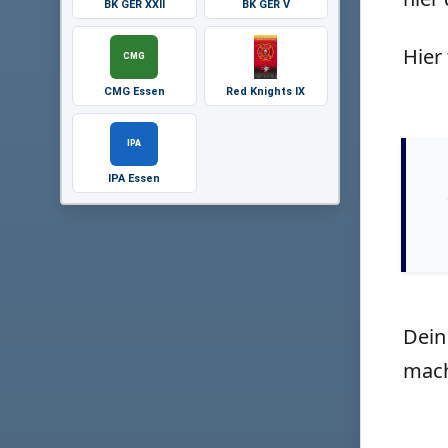
BK GER XXII
BK GER V
Hier 
CMG
CMG Essen
Red Knights IX
IPA
IPA Essen
Dein
mach