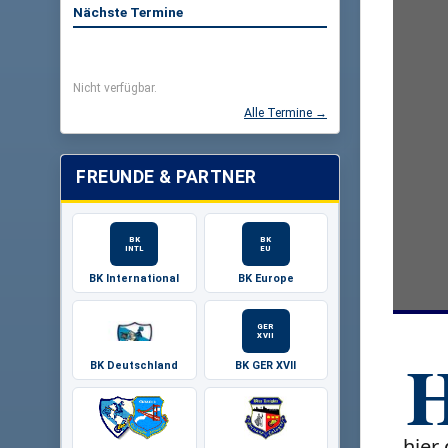
Nächste Termine
Nicht verfügbar.
Alle Termine →
FREUNDE & PARTNER
BK
BK
INTL
EU
BK International
BK Europe
GER
XVII
BK Deutschland
BK GER XVII
hier